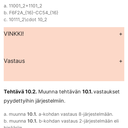
a.
11001_2+1101_2
b.
F6F2A_{16}-CC54_{16}
c.
10111_2\cdot 10_2
VINKKI!
+
Vastaus
+
Tehtävä 10.2.
Muunna tehtävän
10.1.
vastaukset
pyydettyihin järjestelmiin.
a. muunna
10.1.
a-kohdan vastaus 8-järjestelmään.
b. muunna
10.1.
b-kohdan vastaus 2-järjestelmään eli
binääriin.