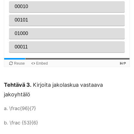
Tehtävä 3.
Kirjoita jakolaskua vastaava
jakoyhtälö
a.
\frac{96}{7}
b.
\frac {53}{6}