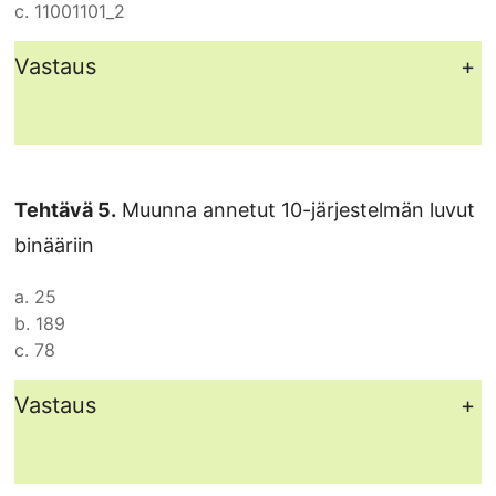
c.
11001101_2
Vastaus
+
Tehtävä 5.
Muunna annetut 10-järjestelmän luvut
binääriin
a.
25
b.
189
c.
78
Vastaus
+