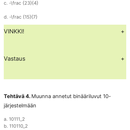
c.
-\frac {23}{4}
d.
-\frac {15}{7}
VINKKI!
+
Vastaus
+
Tehtävä 4.
Muunna annetut binääriluvut 10-
järjestelmään
a.
10111_2
b.
110110_2