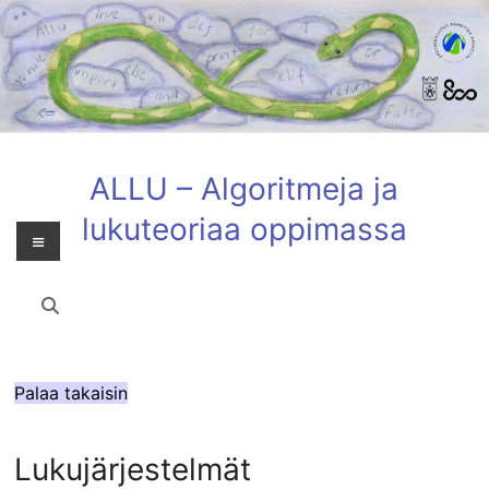
Skip
to
content
ALLU – Algoritmeja ja
lukuteoriaa oppimassa
Valikko
Palaa takaisin
Lukujärjestelmät