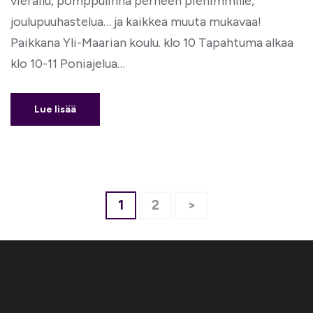
vierailu, pomppulinna perheen pienimmille,
joulupuuhastelua… ja kaikkea muuta mukavaa!
Paikkana Yli-Maarian koulu. klo 10 Tapahtuma alkaa
klo 10-11 Poniajelua…
Lue lisää
Artikkelien
Page
Page
1
2
>
sivutus