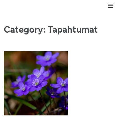
Yli-Maarian koulun ja päiväkodin
vanhempainyhdistys
Category: Tapahtumat