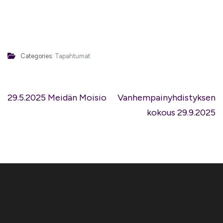
Categories:
Tapahtumat
Artikkelien
29.5.2025 Meidän Moisio
Vanhempainyhdistyksen
selaus
kokous 29.9.2025