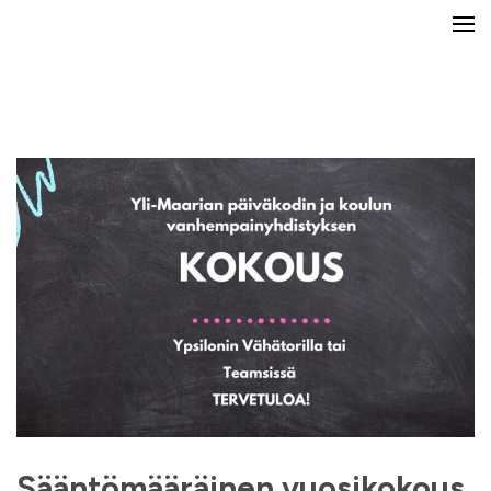
Yli-Maarian koulun ja päiväkodin
vanhempainyhdistys
Sääntömääräinen vuosikokous