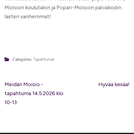
Moision koulutalon ja Piipari-Moision päiväkodin
lasten vanhemmat!
Categories:
Tapahtumat
Artikkelien
Meidän Moisio -
Hyvää kesää!
selaus
tapahtuma 14.5.2026 klo
10-13