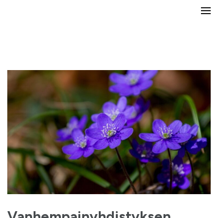
Yli-Maarian koulun ja päiväkodin
vanhempainyhdistys
Vanhempainyhdistyksen