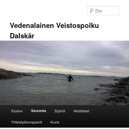
Siirry
sisältöön
Etsi
Vedenalainen Veistospolku
Dalskär
Päävalikko
Seuranta
Etusivu
Sijainti
Veistokset
Yhteistyökumppanit
Kuvia