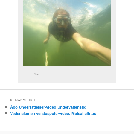
Elias
KIRJANMERKIT
Åbo Underrättelser-video Undervattenstig
Vedenalainen veistospolu-video, Metsähallitus