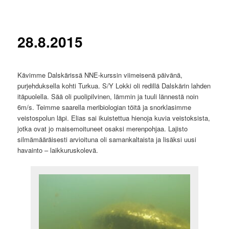
28.8.2015
Kävimme Dalskärissä NNE-kurssin viimeisenä päivänä,
purjehduksella kohti Turkua. S/Y Lokki oli redillä Dalskärin lahden
itäpuolella. Sää oli puolipilvinen, lämmin ja tuuli lännestä noin
6m/s. Teimme saarella meribiologian töitä ja snorklasimme
veistospolun läpi. Elias sai ikuistettua hienoja kuvia veistoksista,
jotka ovat jo maisemoituneet osaksi merenpohjaa. Lajisto
silmämääräisesti arvioituna oli samankaltaista ja lisäksi uusi
havainto – laikkuruskolevä.