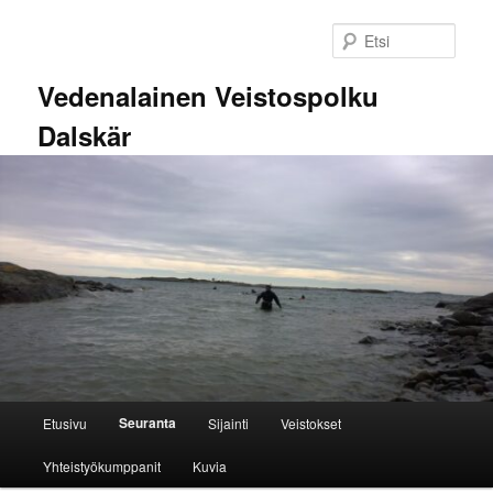
Siirry
sisältöön
Etsi
Vedenalainen Veistospolku
Dalskär
Päävalikko
Seuranta
Etusivu
Sijainti
Veistokset
Yhteistyökumppanit
Kuvia