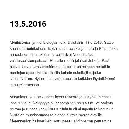
13.5.2016
Merihistorian ja meribiologian retki Dalskäriin 13.5.2016. Sää oli
kaunis ja aurinkoinen. Tsykin omat opiskelijat Tatu ja Pinja, jotka
harrastavat laitesukellusta, poijuttivat Vedenalaisen
veistospuiston patsaat. Pinnalla merilinjalaiset Jetro ja Pasi
ajoivat Usva-kumivenettämme ja poijut painoineen heitettiin
opettajan opastuksella oikeilla kohdin sukeltajille, jotka
kiinnittivät ne. Nyt on taas veistospuisto kaikkien löydettävissä
ja sukellettavissa.
Veistokset ovat selvinneet hyvin talvesta ja näkyivät hienosti
jopa pinnalle. Näkyvyys oli erinomainen noin 5-8m. Veistoksia
peittää jo runsas kasvillisuus niinkuin oli alunperin tarkoituskin.
Niistä on muodostumassa hienoa riuttoja meren eläville.
Merenneidon hiukset liehuivat upeasti ahdinparran peittäminä.