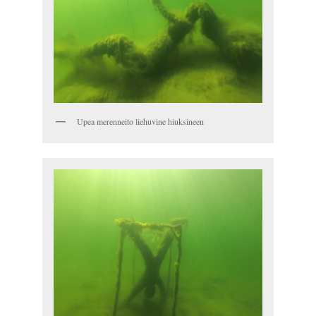
Upea merenneito liehuvine hiuksineen