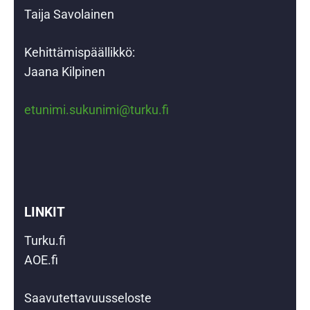
Taija Savolainen
Kehittämispäällikkö:
Jaana Kilpinen
etunimi.sukunimi@turku.fi
LINKIT
Turku.fi
AOE.fi
Saavutettavuusseloste