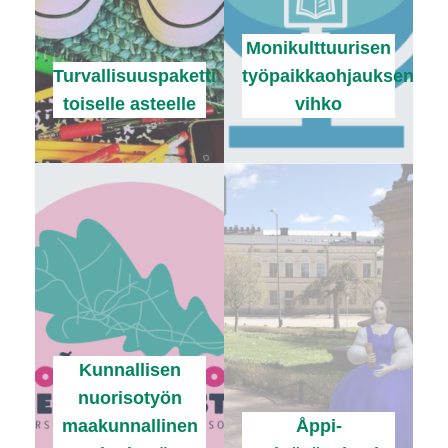
Monikulttuurisen
Turvallisuuspaketti
työpaikkaohjauksen
toiselle asteelle
vihko
Kunnallisen
nuorisotyön
maakunnallinen
Åppi-