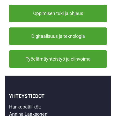
Oppimisen tuki ja ohjaus
Digitaalisuus ja teknologia
Työelämäyhteistyö ja elinvoima
YHTEYSTIEDOT
Hankepäälliköt:
Annina Laaksonen