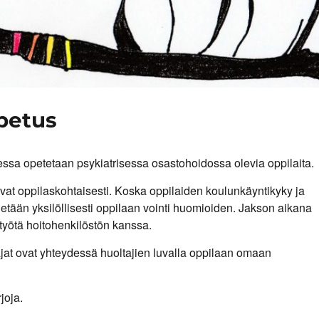
petus
essa opetetaan psykiatrisessa osastohoidossa olevia oppilaita.
vat oppilaskohtaisesti. Koska oppilaiden koulunkäyntikyky ja
etään yksilöllisesti oppilaan vointi huomioiden. Jakson aikana
istyötä hoitohenkilöstön kanssa.
jat ovat yhteydessä huoltajien luvalla oppilaan omaan
joja.