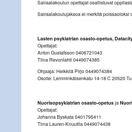
Sairaalakoulun opettajat osallistuvat oppilast
Sairaalakoulujaksoa ei merkitä poissaoloksi
Lasten psykiatrian osasto-opetus, Datacit
Opettajat:
Anton Gustafsson 0406721043
Tiina Revonlahti 0449074385
Ohjaaja: Heikkilä Pirjo 0449074384
Osoite: Lemminkäisenkatu 14-18 C 20520 Tu
Nuorisopsykiatrian osasto-opetus
ja
Nuort
Opettajat:
Johanna Byskata 0401795411
Tiina Lauren-Knuutila 0449074438