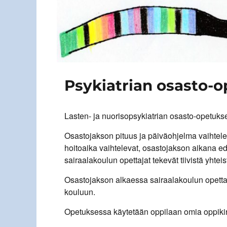
Psykiatrian osasto-o
Lasten- ja nuorisopsykiatrian osasto-opetuks
Osastojakson pituus ja päiväohjelma vaihtele
hoitoaika vaihtelevat, osastojakson aikana ed
sairaalakoulun opettajat tekevät tiivistä yhte
Osastojakson alkaessa sairaalakoulun opetta
kouluun.
Opetuksessa käytetään oppilaan omia oppikir