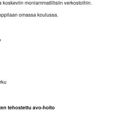
a koskeviin moniammatillisiin verkostoihin.
 oppilaan omassa koulussa.
y
rku
en tehostettu avo-hoito