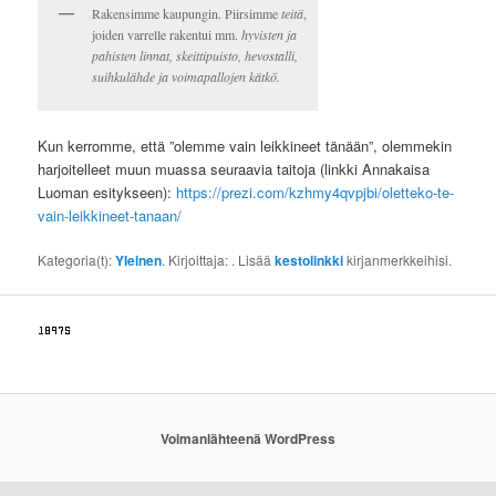
Rakensimme kaupungin. Piirsimme
teitä
,
joiden varrelle rakentui mm.
hyvisten ja
pahisten linnat, skeittipuisto, hevostalli,
suihkulähde ja voimapallojen kätkö.
Kun kerromme, että ”olemme vain leikkineet tänään”, olemmekin
harjoitelleet muun muassa seuraavia taitoja (linkki Annakaisa
Luoman esitykseen):
https://prezi.com/kzhmy4qvpjbi/oletteko-te-
vain-leikkineet-tanaan/
Kategoria(t):
Yleinen
. Kirjoittaja:
. Lisää
kestolinkki
kirjanmerkkeihisi.
Voimanlähteenä WordPress