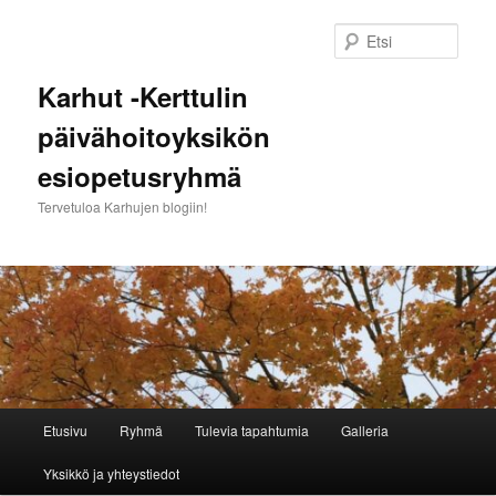
Siirry
sisältöön
Etsi
Karhut -Kerttulin
päivähoitoyksikön
esiopetusryhmä
Tervetuloa Karhujen blogiin!
Päävalikko
Etusivu
Ryhmä
Tulevia tapahtumia
Galleria
Yksikkö ja yhteystiedot