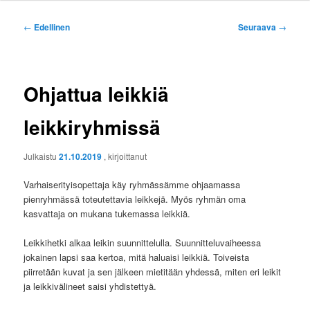
Artikkelien
←
Edellinen
Seuraava
→
selaus
Ohjattua leikkiä
leikkiryhmissä
Julkaistu
21.10.2019
, kirjoittanut
Varhaiserityisopettaja käy ryhmässämme ohjaamassa
pienryhmässä toteutettavia leikkejä. Myös ryhmän oma
kasvattaja on mukana tukemassa leikkiä.
Leikkihetki alkaa leikin suunnittelulla. Suunnitteluvaiheessa
jokainen lapsi saa kertoa, mitä haluaisi leikkiä. Toiveista
piirretään kuvat ja sen jälkeen mietitään yhdessä, miten eri leikit
ja leikkivälineet saisi yhdistettyä.