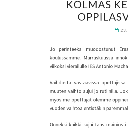
KOLMAS KE
OPPILAS
23
Jo perinteeksi muodostunut Era
koulussamme. Marraskuussa innokas
viikoksi vierailulle IES Antonio Mac
Vaihdosta vastaavissa opettajiss
muuten vaihto sujui jo rutiinilla. Jo
myös me opettajat olemme oppinee
vuoden vaihtoa entistäkin paremmak
Onneksi kaikki sujui taas mainiosti