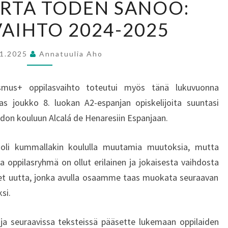
RTA TODEN SANOO:
KERTA
VAIHTO 2024-2025
TODEN
SANOO:
OPPILASVAIHTO
.1.2025
Annatuulia Aho
2024-
2025
smus+ oppilasvaihto toteutui myös tänä lukuvuonna
 joukko 8. luokan A2-espanjan opiskelijoita suuntasi
hadon kouluun Alcalá de Henaresiin Espanjaan.
a oli kummallakin koululla muutamia muutoksia, mutta
ka oppilasryhmä on ollut erilainen ja jokaisesta vaihdosta
t uutta, jonka avulla osaamme taas muokata seuraavan
si.
 ja seuraavissa teksteissä pääsette lukemaan oppilaiden