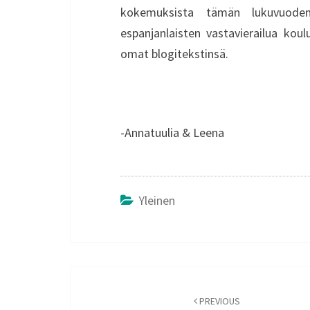
kokemuksista tämän lukuvuode
espanjanlaisten vastavierailua ko
omat blogitekstinsä.
-Annatuulia & Leena
Yleinen
Post
navigation
PREVIOUS