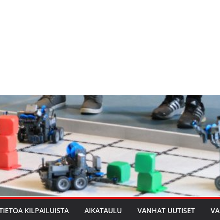
TIETOA KILPAILUISTA
AIKATAULU
VANHAT UUTISET
VA