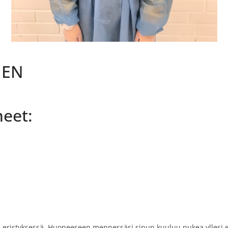
NEN
neet:
on eristyksessä. Huoneeseen mennessäsi sinun kuuluu pukea yllesi e