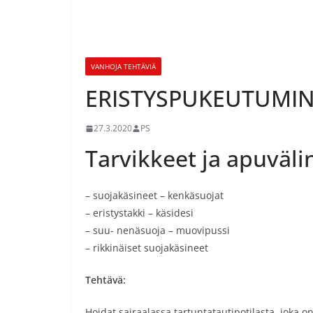
VANHOJA TEHTÄVIÄ
ERISTYSPUKEUTUMI
27.3.2020
PS
Tarvikkeet ja apuväli
– suojakäsineet – kenkäsuojat
– eristystakki – käsidesi
– suu- nenäsuoja – muovipussi
– rikkinäiset suojakäsineet
Tehtävä:
Hoidat sairaalassa tartuntatautipotilasta, joka 