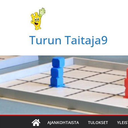
Skip
to
content
Turun Taitaja9
AJANKOHTAISTA
TULOKSET
YLEIS