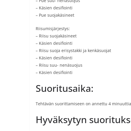
– Pue suu- nenäsuojus
– Käsien desifiointi
– Pue suojakäsineet
Riisumisjärjestys:
– Riisu suojakäsineet
– Käsien desifiointi
– Riisu suoja erisystakki ja kenkäsuojat
– Käsien desifiointi
– Riisu suu- nenäsuojus
– Käsien desifiointi
Suoritusaika:
Tehtävän suorittamiseen on annettu 4 minuuttia
Hyväksytyn suoritukse