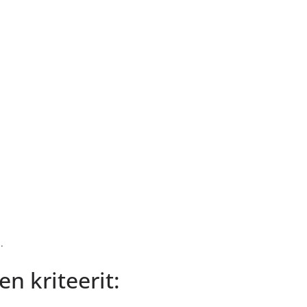
.
n kriteerit: