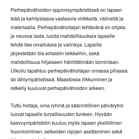
Perhepäivähoidon oppimisympäristössä on lapsen
ikää ja kehitystasoa vastaavia virikkeitä, välineitä ja
materiaalia. Perhepäivähoitajan tehtävänä on ohjata
ja neuvoa lasta, luoda mahdollisuuksia lapselle
tehdä itse oivalluksia ja valintoja. Lapsille
järjestetään tila erilaisiin leikkeihin, sekä
mahdollisuus hiljaiseen häiriöttömään toimintaan.
Ulkoilu tapahtuu perhepäivähoitajan omassa pihassa
tai lähiympäristössä. Maastossa liikkuminen ja
retkeily kuuluvat perhepäivähoidon arkeen.
Tuttu hoitaja, oma ryhmä ja säännöllinen päivärytmi
luovat lapselle turvallisuuden tunteen. Hyvään
kasvuympäristöön kuuluu myös lapsen yksilöllinen
huomioiminen, selkeiden rajojen asettaminen sekä