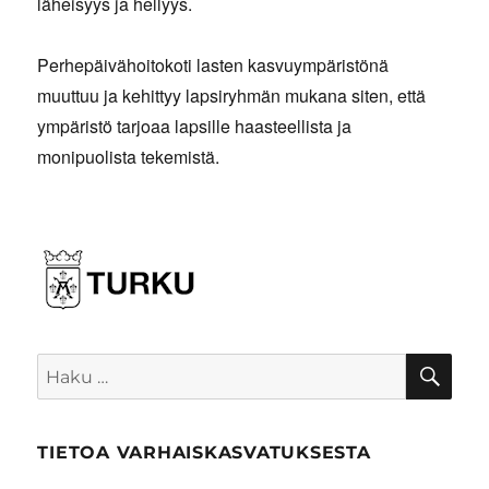
läheisyys ja hellyys.
Perhepäivähoitokoti lasten kasvuympäristönä
muuttuu ja kehittyy lapsiryhmän mukana siten, että
ympäristö tarjoaa lapsille haasteellista ja
monipuolista tekemistä.
HA
Etsi:
TIETOA VARHAISKASVATUKSESTA