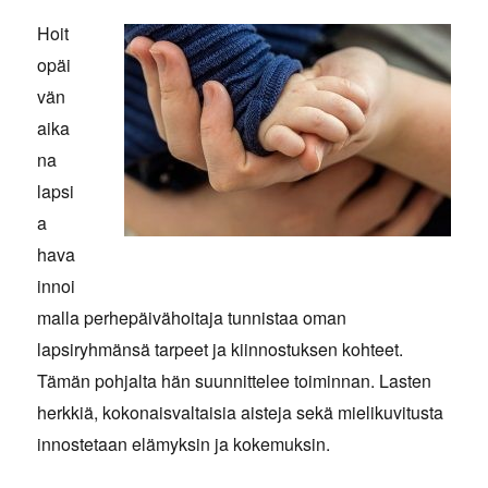
Hoit
opäi
vän
aika
na
lapsi
a
hava
innoi
malla perhepä
ivähoitaja tunnistaa oman
lapsiryhmänsä tarpeet ja kiinnostuksen kohteet.
Tämän pohjalta hän suunnittelee toiminnan. Lasten
herkkiä, kokonaisvaltaisia aisteja sekä mielikuvitusta
innostetaan elämyksin ja kokemuksin.