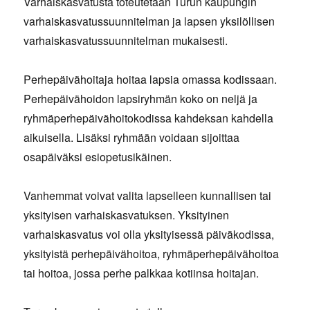
Varhaiskasvatusta toteutetaan Turun kaupungin
varhaiskasvatussuunnitelman ja lapsen yksilöllisen
varhaiskasvatussuunnitelman mukaisesti.
Perhepäivähoitaja hoitaa lapsia omassa kodissaan.
Perhepäivähoidon lapsiryhmän koko on neljä ja
ryhmäperhepäivähoitokodissa kahdeksan kahdella
aikuisella. Lisäksi ryhmään voidaan sijoittaa
osapäiväksi esiopetusikäinen.
Vanhemmat voivat valita lapselleen kunnallisen tai
yksityisen varhaiskasvatuksen. Yksityinen
varhaiskasvatus voi olla yksityisessä päiväkodissa,
yksityistä perhepäivähoitoa, ryhmäperhepäivähoitoa
tai hoitoa, jossa perhe palkkaa kotiinsa hoitajan.