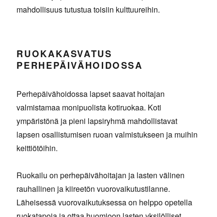
mahdollisuus tutustua toisiin kulttuureihin.
RUOKAKASVATUS
PERHEPÄIVÄHOIDOSSA
Perhepäivähoidossa lapset saavat hoitajan
valmistamaa monipuolista kotiruokaa. Koti
ympäristönä ja pieni lapsiryhmä mahdollistavat
lapsen osallistumisen ruoan valmistukseen ja muihin
keittiötöihin.
Ruokailu on perhepäivähoitajan ja lasten välinen
rauhallinen ja kiireetön vuorovaikutustilanne.
Läheisessä vuorovaikutuksessa on helppo opetella
ruokatapoja ja ottaa huomioon lasten yksilölliset