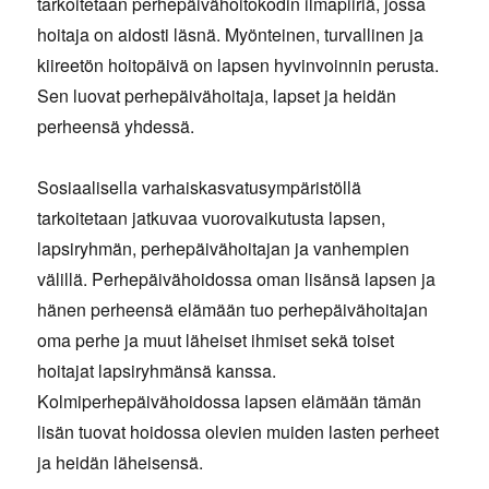
tarkoitetaan perhepäivähoitokodin ilmapiiriä, jossa
hoitaja on aidosti läsnä. Myönteinen, turvallinen ja
kiireetön hoitopäivä on lapsen hyvinvoinnin perusta.
Sen luovat perhepäivähoitaja, lapset ja heidän
perheensä yhdessä.
Sosiaalisella varhaiskasvatusympäristöllä
tarkoitetaan jatkuvaa vuorovaikutusta lapsen,
lapsiryhmän, perhepäivähoitajan ja vanhempien
välillä. Perhepäivähoidossa oman lisänsä lapsen ja
hänen perheensä elämään tuo perhepäivähoitajan
oma perhe ja muut läheiset ihmiset sekä toiset
hoitajat lapsiryhmänsä kanssa.
Kolmiperhepäivähoidossa lapsen elämään tämän
lisän tuovat hoidossa olevien muiden lasten perheet
ja heidän läheisensä.