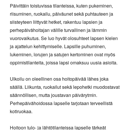
Päivittäin toistuvissa tilanteissa, kuten pukeminen,
riisuminen, ruokailu, päiväunet sekä puhtauteen ja
siisteyteen liittyvät hetket, rakentuu lapsien ja
perhepäivähoitajan välille turvallinen ja lämmin
vuorovaikutus. Se luo hyvät olosuhteet lapsen kielen
ja ajattelun kehittymiselle. Lapsille puhuminen,
lukeminen, lorujen ja satujen kertominen ovat myös
oppimistilanteita, joissa lapsi omaksuu uusia asioita.
Ulkoilu on oleellinen osa hoitopäivää lähes joka
säällä. Liikunta, ruokailut sekä lepohetki muodostavat
säännöllisen, mutta joustavan päivärytmin.
Perhepäivähoidossa lapselle tarjotaan terveellistä
kotiruokaa.
Hoitoon tulo- ja lähtötilanteissa lapselle tärkeät