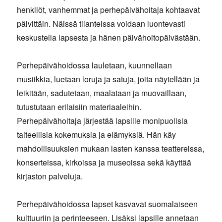
henkilöt, vanhemmat ja perhepäivähoitaja kohtaavat
päivittäin. Näissä tilanteissa voidaan luontevasti
keskustella lapsesta ja hänen päivähoitopäivästään.
Perhepäivähoidossa lauletaan, kuunnellaan
musiikkia, luetaan loruja ja satuja, joita näytellään ja
leikitään, sadutetaan, maalataan ja muovaillaan,
tutustutaan erilaisiin materiaaleihin.
Perhepäivähoitaja järjestää lapsille monipuolisia
taiteellisia kokemuksia ja elämyksiä. Hän käy
mahdollisuuksien mukaan lasten kanssa teattereissa,
konserteissa, kirkoissa ja museoissa sekä käyttää
kirjaston palveluja.
Perhepäivähoidossa lapset kasvavat suomalaiseen
kulttuuriin ja perinteeseen. Lisäksi lapsille annetaan