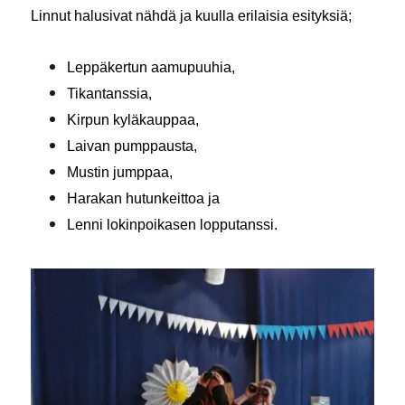
Linnut halusivat nähdä ja kuulla erilaisia esityksiä;
Leppäkertun aamupuuhia,
Tikantanssia,
Kirpun kyläkauppaa,
Laivan pumppausta,
Mustin jumppaa,
Harakan hutunkeittoa ja
Lenni lokinpoikasen lopputanssi.