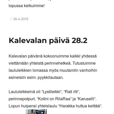
lopussa keikuimme!
Kirjoittaja
Julkaistu
26.4.2019
Kalevalan päivä 28.2
Kalevalan päivänä kokoonuimme kaikki yhdessä
viettämään yhteistä perinnehetkeä. Tutustuimme
laululeikkien lomassa myös muutamiin vanhoihin
esineisiin esim. pyykkilautaan.
Laululeikkeinä oli ”Lystileikki”, ”Rati riti”,
perinnepotpuri, ”Kotini on RiiaRaa” ja ”Karuselli”.
Lopun huipensi yhteislaulu ”Harakka huttua keittää”.