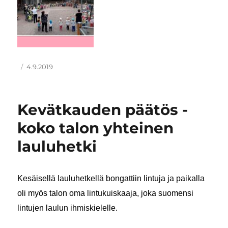
Kirjoittaja
Julkaistu
4.9.2019
Kevätkauden päätös -
koko talon yhteinen
lauluhetki
Kesäisellä lauluhetkellä bongattiin lintuja ja paikalla
oli myös talon oma lintukuiskaaja, joka suomensi
lintujen laulun ihmiskielelle.