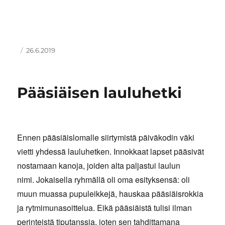
Kirjoittaja
Julkaistu
26.6.2019
Pääsiäisen lauluhetki
Ennen pääsiäislomalle siirtymistä päiväkodin väki
vietti yhdessä lauluhetken. Innokkaat lapset pääsivät
nostamaan kanoja, joiden alta paljastui laulun
nimi. Jokaisella ryhmällä oli oma esityksensä: oli
muun muassa pupuleikkejä, hauskaa pääsiäisrokkia
ja rytmimunasoittelua. Eikä pääsiäistä tulisi ilman
perinteistä tiputanssia, joten sen tahdittamana