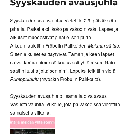
Syyskauden avausjuhla
Syyskauden avausjuhlaa vietettiin 2.9. päiväkodin
pihalla. Paikalla oli koko päiväkodin väki. Lapset ja
aikuiset muodostivat pihalle ison piirin.
Alkuun laulettiin Fröbelin Palikoiden
Mukaan sä tuu
.
Sitten aikuiset esittäytyivät. Tämän jälkeen lapset
saivat kertoa nimensä kuuluvasti yhtä aikaa. Näin
saatiin kuulla jokaisen nimi. Lopuksi leikittiin vielä
Pumppulaulu
(myöskin Fröbelin Palikoilta).
Syyskauden avusjuhla oli samalla oiva avaus
Vasusta vauhtia -viikolle, jota päiväkodissa vietettiin
samaisella viikolla.