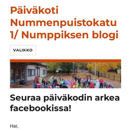
Päiväkoti
Nummenpuistokatu
1/ Numppiksen blogi
VALIKKO
Seuraa päiväkodin arkea
facebookissa!
Hei,