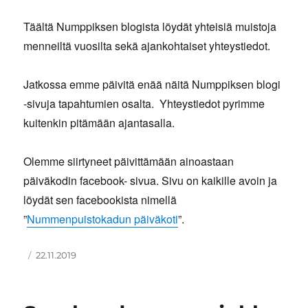
Täältä Numppiksen blogista löydät yhteisiä muistoja
menneiltä vuosilta sekä ajankohtaiset yhteystiedot.
Jatkossa emme päivitä enää näitä Numppiksen blogi
-sivuja tapahtumien osalta. Yhteystiedot pyrimme
kuitenkin pitämään ajantasalla.
Olemme siirtyneet päivittämään ainoastaan
päiväkodin facebook- sivua. Sivu on kaikille avoin ja
löydät sen facebookista nimellä
”
Nummenpuistokadun päiväkoti
”.
Kirjoittaja
Julkaistu
22.11.2019