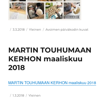
Kirjoittaja
Julkaistu
Kategoriat
Avainsanat
3.3.2018
Yleinen
Avoimen päiväkodin kuvat
MARTIN TOUHUMAAN
KERHON maaliskuu
2018
MARTIN TOUHUMAAN KERHON maaliskuu 2018
Kirjoittaja
Julkaistu
Kategoriat
1.3.2018
Yleinen