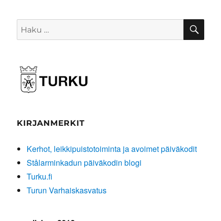
HA
Etsi:
KIRJANMERKIT
Kerhot, leikkipuistotoiminta ja avoimet päiväkodit
Stålarminkadun päiväkodin blogi
Turku.fi
Turun Varhaiskasvatus