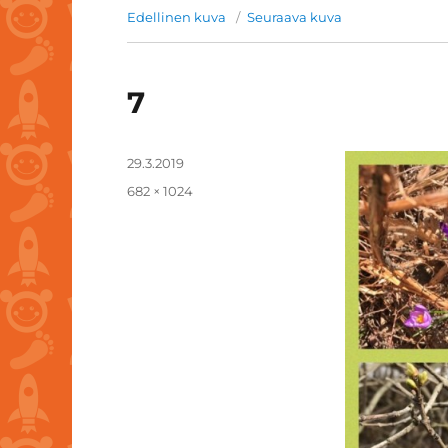
Edellinen kuva
Seuraava kuva
7
Julkaistu
29.3.2019
Täysikokoinen
682 × 1024