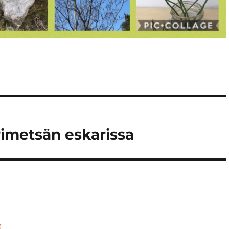
imetsän eskarissa
i