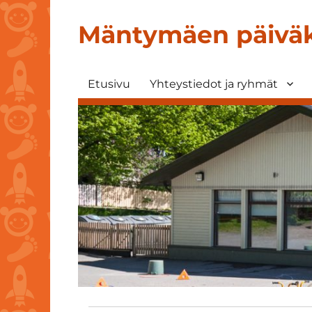
Mäntymäen päiväk
Etusivu
Yhteystiedot ja ryhmät