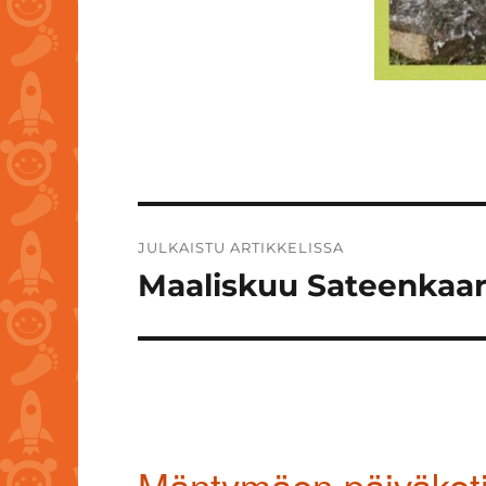
Artikkelien
JULKAISTU ARTIKKELISSA
selaus
Maaliskuu Sateenkaar
Mäntymäen päiväkot