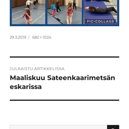
Julkaistu
Täysikokoinen
29.3.2019
682 × 1024
Artikkelien
JULKAISTU ARTIKKELISSA
selaus
Maaliskuu Sateenkaarimetsän
eskarissa
HA
Etsi: