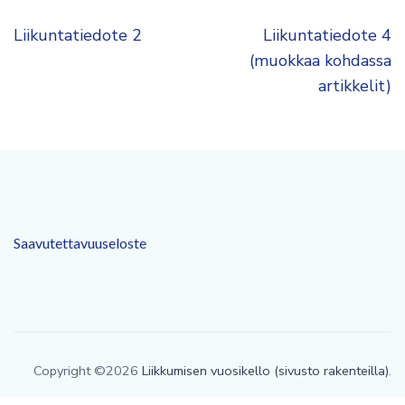
Artikkelien
Liikuntatiedote 2
Liikuntatiedote 4
selaus
(muokkaa kohdassa
artikkelit)
Saavutettavuuseloste
Copyright ©2026
Liikkumisen vuosikello (sivusto rakenteilla)
.