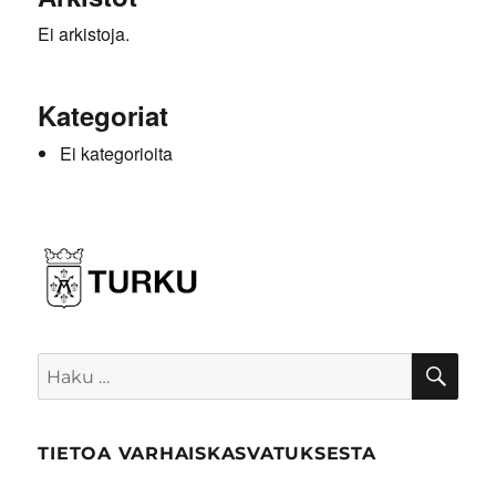
Ei arkistoja.
Kategoriat
Ei kategorioita
HA
Etsi:
TIETOA VARHAISKASVATUKSESTA